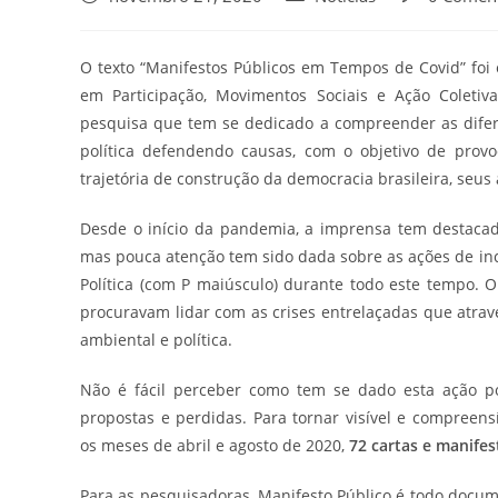
O texto “Manifestos Públicos em Tempos de Covid” fo
em Participação, Movimentos Sociais e Ação Coleti
pesquisa que tem se dedicado a compreender as difer
política defendendo causas, com o objetivo de prov
trajetória de construção da democracia brasileira, seus
Desde o início da pandemia, a imprensa tem destacado
mas pouca atenção tem sido dada sobre as ações de incid
Política (com P maiúsculo) durante todo este tempo. O
procuravam lidar com as crises entrelaçadas que atrave
ambiental e política.
Não é fácil perceber como tem se dado esta ação p
propostas e perdidas. Para tornar visível e compreensí
os meses de abril e agosto de 2020,
72 cartas e manifes
Para as pesquisadoras, Manifesto Público é todo docum