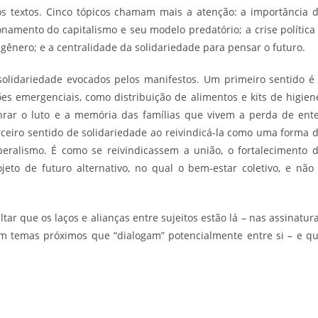
os textos. Cinco tópicos chamam mais a atenção: a importância 
onamento do capitalismo e seu modelo predatório; a crise política
gênero; e a centralidade da solidariedade para pensar o futuro.
solidariedade evocados pelos manifestos. Um primeiro sentido é
es emergenciais, como distribuição de alimentos e kits de higien
rar o luto e a memória das famílias que vivem a perda de ent
rceiro sentido de solidariedade ao reivindicá-la como uma forma 
beralismo. É como se reivindicassem a união, o fortalecimento 
eto de futuro alternativo, no qual o bem-estar coletivo, e não
ltar que os laços e alianças entre sujeitos estão lá – nas assinatur
 temas próximos que “dialogam” potencialmente entre si – e q