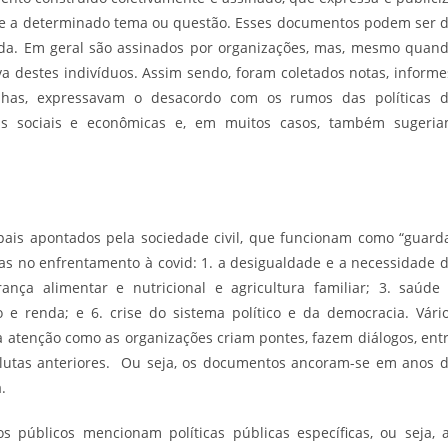
face a determinado tema ou questão. Esses documentos podem ser 
da. Em geral são assinados por organizações, mas, mesmo quan
va destes indivíduos. Assim sendo, foram coletados notas, informe
nhas, expressavam o desacordo com os rumos das políticas 
s sociais e econômicas e, em muitos casos, também sugeri
pais apontados pela sociedade civil, que funcionam como “guard
s no enfrentamento à covid: 1. a desigualdade e a necessidade 
nça alimentar e nutricional e agricultura familiar; 3. saúde
 e renda; e 6. crise do sistema político e da democracia. Vári
tenção como as organizações criam pontes, fazem diálogos, ent
utas anteriores. Ou seja, os documentos ancoram-se em anos 
a.
públicos mencionam políticas públicas específicas, ou seja, 