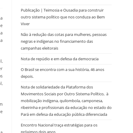
Publicação | Teimosia e Ousadia para construir
outro sistema político que nos conduza ao Bem
sa
Viver
de
na
Não à redução das cotas para mulheres, pessoas
na
negras e indígenas no financiamento das
campanhas eleitorais
Nota de repúdio e em defesa da democracia
l,
er
O Brasil se encontra com a sua história, 46 anos
os
depois.
l,
Nota de solidariedade da Plataforma dos
Movimentos Sociais por Outro Sistema Político, à
mobilização indígena, quilombola, camponesa,
em
ribeirinha e profissionais da educação no estado do
re
Pará em defesa da educação pública diferenciada
Encontro Nacional traça estratégias para os
próximos dois anos
za