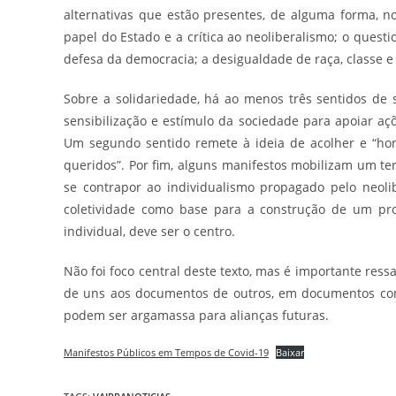
alternativas que estão presentes, de alguma forma, n
papel do Estado e a crítica ao neoliberalismo; o questi
defesa da democracia; a desigualdade de raça, classe e 
Sobre a solidariedade, há ao menos três sentidos de 
sensibilização e estímulo da sociedade para apoiar açõ
Um segundo sentido remete à ideia de acolher e “hon
queridos”. Por fim, alguns manifestos mobilizam um te
se contrapor ao individualismo propagado pelo neoli
coletividade como base para a construção de um proj
individual, deve ser o centro.
Não foi foco central deste texto, mas é importante ressa
de uns aos documentos de outros, em documentos com
podem ser argamassa para alianças futuras.
Manifestos Públicos em Tempos de Covid-19
Baixar