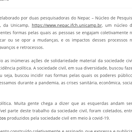
i elaborado por duas pesquisadoras do Nepac – Núcleo de Pesqui
va, da Unicamp,
https://www.nepac.ifch.unicamp.br
, um núcleo 
entes formas pelas quais as pessoas se engajam coletivamente 
ocar ou se opor a mudanças, e os impactos desses processos 
 avanços e retrocessos.
 as inúmeras ações de solidariedade material da sociedade civi
ência política. A sociedade civil, em sua diversidade, buscou faz
u seja, buscou incidir nas formas pelas quais os poderes públic
ssamos durante a pandemia, as crises sanitária, econômica, socia
olítica. Muita gente chega a dizer que as esquerdas andam s
vel parte deste trabalho da sociedade civil, foram coletados, ent
tos
produzidos pela sociedade civil em meio à covid-19.
ento construído coletivamente e assinado, que expressa e publici