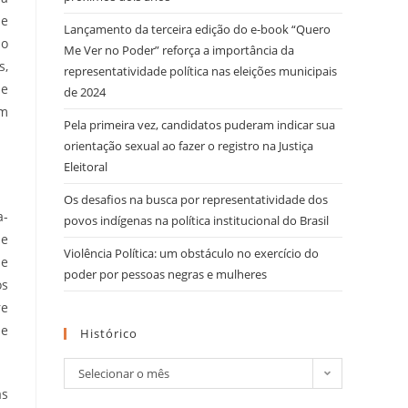
de
Lançamento da terceira edição do e-book “Quero
do
Me Ver no Poder” reforça a importância da
s,
representatividade política nas eleições municipais
de
de 2024
am
Pela primeira vez, candidatos puderam indicar sua
orientação sexual ao fazer o registro na Justiça
Eleitoral
Os desafios na busca por representatividade dos
a-
povos indígenas na política institucional do Brasil
de
Violência Política: um obstáculo no exercício do
 e
poder por pessoas negras e mulheres
os
re
de
Histórico
Selecionar o mês
as