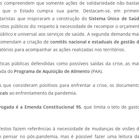
tos compreendem que somente ações de solidariedade não bast
so que o Estado cumpra sua parte. Destacam-se, em primei
itaristas que inspiraram a construção do
Sistema Único de Saú
festos públicos diz respeito à necessidade de recompor o orçamen
público e universal aos serviços de saúde. A segunda demanda ma
ecomendam a criação de
comitês nacional e estaduais de gestão 
tórios para acompanhar as ações realizadas nos territórios.
ticas públicas defendidas como possíveis saídas da crise, as ma
ada do
Programa de Aquisição de Alimento
(PAA).
as que consideram positivos para enfrentar a crise, os document
cais
ao enfrentamento da pandemia.
vogada é a Emenda Constitucional 95
, que limita o teto de gast
ifestos fazem referências à necessidade de mudanças de visões 
pensar no pós-pandemia, mas é possível fazer uma leitura d