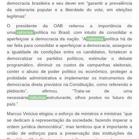
democracia brasileira e seu dever em “garantir a prevalência
da soberania popular e a liberdade do voto, em eleições
legítimas”.
O presidente da OAB reiterou a importância de
uma
reforma
política no Brasil, com intuito de consolidar e
aperfeiçoar a democracia da nação. “A
reforma
política há de
ser feita para consolidar e aperfeiçoar a democracia, assegurar
a igualdade de condições entre os candidatos, fortalecer e
democratizar os partidos políticos, estimular o debate
programático, diminuir os custos de campanhas eleitorais,
conter o abuso de poder político ou econômico, proteger a
probidade administrativa e implementar os instrumentos de
democracia direta previstos na Constituição, como referendo e
plebiscito”, afirmou. “Trata-se de uma
necessária
reforma
estruturante, olhos postos no futuro do
país.”
Marcus Vinicius elogiou o esforço de ministros e ministras “que
se dedicam à representação da sociedade, fazendo imperar a
ordem jurídica democrática”, mas lembrou que é importante a
união de esforços para a preservação das instituições da