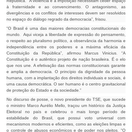
República. “A violência e a imposição necessitam ceder espaço
à fraternidade e ao convencimento. O antagonismo, as
divergências e os conflitos de interesses devem ser resolvidos
no espaço do diálogo regrado da democracia”, frisou.
“O Brasil é uma das maiores democracias constitucionais do
mundo. Aqui viceja a liberdade de expressão do pensamento,
o respeito ao pluralismo político, a observância da harmonia e
independência entre os poderes e a máxima eficácia da
Constituição da República”, afirmou Marcus Vinicius. “A
Constituição é o autêntico projeto de nação brasileira. É o elo
que nos une. A efetivação das normas constitucionais garante
e amplia a democracia. O princípio da dignidade da pessoa
humana, com a implantação dos direitos individuais e sociais, é
uma causa democrática. O ser humano é o centro gravitacional
de proteção do Estado e da sociedade.”
No discurso de posse, o novo presidente do TSE, que sucede
o ministro Marco Aurélio Mello, traçou um histórico da Justiça
Eleitoral no país e celebrou o mais longo período de
estabilidade do Brasil, que possui voto universal com
mecanismos modernos e eficientes, como as eleições limpas e
o controle de abusos econômicos e de poder nos pleitos. “O