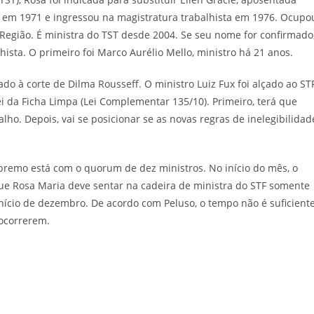
is em 1971 e ingressou na magistratura trabalhista em 1976. Ocupo
 Região. É ministra do TST desde 2004. Se seu nome for confirmado
hista. O primeiro foi Marco Aurélio Mello, ministro há 21 anos.
o à corte de Dilma Rousseff. O ministro Luiz Fux foi alçado ao ST
 da Ficha Limpa (Lei Complementar 135/10). Primeiro, terá que
lho. Depois, vai se posicionar se as novas regras de inelegibilidad
upremo está com o quorum de dez ministros. No início do mês, o
ue Rosa Maria deve sentar na cadeira de ministra do STF somente
início de dezembro. De acordo com Peluso, o tempo não é suficient
 ocorrerem.