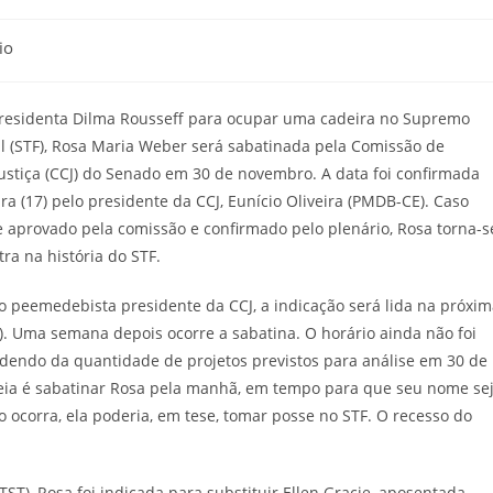
io
presidenta Dilma Rousseff para ocupar uma cadeira no Supremo
l (STF), Rosa Maria Weber será sabatinada pela Comissão de
Justiça (CCJ) do Senado em 30 de novembro. A data foi confirmada
ira (17) pelo presidente da CCJ, Eunício Oliveira (PMDB-CE). Caso
 aprovado pela comissão e confirmado pelo plenário, Rosa torna-s
tra na história do STF.
 peemedebista presidente da CCJ, a indicação será lida na próxim
3). Uma semana depois ocorre a sabatina. O horário ainda não foi
dendo da quantidade de projetos previstos para análise em 30 de
eia é sabatinar Rosa pela manhã, em tempo para que seu nome se
 ocorra, ela poderia, em tese, tomar posse no STF. O recesso do
ST), Rosa foi indicada para substituir Ellen Gracie, aposentada