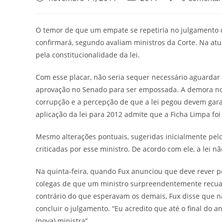
O temor de que um empate se repetiria no julgamento d
confirmará, segundo avaliam ministros da Corte. Na at
pela constitucionalidade da lei.
Com esse placar, não seria sequer necessário aguarda
aprovação no Senado para ser empossada. A demora no 
corrupção e a percepção de que a lei pegou devem gara
aplicação da lei para 2012 admite que a Ficha Limpa fo
Mesmo alterações pontuais, sugeridas inicialmente pelo
criticadas por esse ministro. De acordo com ele, a lei nã
Na quinta-feira, quando Fux anunciou que deve rever po
colegas de que um ministro surpreendentemente recuari
contrário do que esperavam os demais, Fux disse que n
concluir o julgamento. “Eu acredito que até o final do
(nova) ministra”.