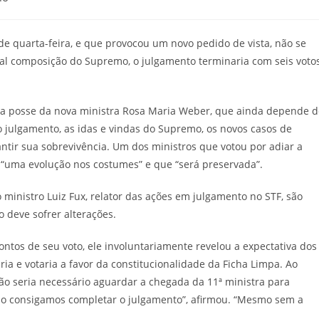
e quarta-feira, e que provocou um novo pedido de vista, não se
ual composição do Supremo, o julgamento terminaria com seis voto
r a posse da nova ministra Rosa Maria Weber, que ainda depende d
julgamento, as idas e vindas do Supremo, os novos casos de
ntir sua sobrevivência. Um dos ministros que votou por adiar a
i “uma evolução nos costumes” e que “será preservada”.
 ministro Luiz Fux, relator das ações em julgamento no STF, são
o deve sofrer alterações.
ntos de seu voto, ele involuntariamente revelou a expectativa dos
a e votaria a favor da constitucionalidade da Ficha Limpa. Ao
ão seria necessário aguardar a chegada da 11ª ministra para
 ano consigamos completar o julgamento”, afirmou. “Mesmo sem a