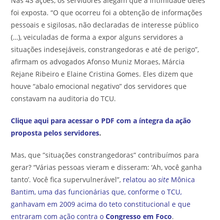
Nas 43 ações, os servidores alegam que a intimidade deles
foi exposta. “O que ocorreu foi a obtenção de informações
pessoais e sigilosas, não declaradas de interesse público
(…), veiculadas de forma a expor alguns servidores a
situações indesejáveis, constrangedoras e até de perigo”,
afirmam os advogados Afonso Muniz Moraes, Márcia
Rejane Ribeiro e Elaine Cristina Gomes. Eles dizem que
houve “abalo emocional negativo” dos servidores que
constavam na auditoria do TCU.
Clique aqui para acessar o PDF com a íntegra da ação
proposta pelos servidores
.
Mas, que ”situações constrangedoras” contribuímos para
gerar? “Várias pessoas vieram e disseram: ‘Ah, você ganha
tanto’. Você fica supervulnerável”,
relatou ao
site
Mônica
Bantim, uma das funcionárias que, conforme o TCU,
ganhavam em 2009 acima do teto constitucional e que
entraram com ação contra o
Congresso em Foco
.