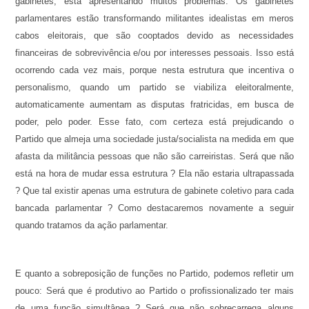
gabinetes, está apresentando muitos problemas. Os gabinetes
parlamentares estão transformando militantes idealistas em meros
cabos eleitorais, que são cooptados devido as necessidades
financeiras de sobrevivência e/ou por interesses pessoais. Isso está
ocorrendo cada vez mais, porque nesta estrutura que incentiva o
personalismo, quando um partido se viabiliza eleitoralmente,
automaticamente aumentam as disputas fratricidas, em busca de
poder, pelo poder. Esse fato, com certeza está prejudicando o
Partido que almeja uma sociedade justa/socialista na medida em que
afasta da militância pessoas que não são carreiristas. Será que não
está na hora de mudar essa estrutura ? Ela não estaria ultrapassada
? Que tal existir apenas uma estrutura de gabinete coletivo para cada
bancada parlamentar ? Como destacaremos novamente a seguir
quando tratamos da ação parlamentar.
E quanto a sobreposição de funções no Partido, podemos refletir um
pouco: Será que é produtivo ao Partido o profissionalizado ter mais
de uma função simultânea ? Será que não sobrecarrega alguns