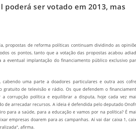
al poderá ser votado em 2013, mas
, propostas de reforma políticas continuam dividindo as opiniõ
todos os pontos, tanto que a votação das propostas acabou adia
a a eventual implantação do financiamento público exclusivo pa
 cabendo uma parte a doadores particulares e outra aos cofr
io gratuito de televisão e rádio. Os que defendem o financiamen
 a corrupção política e equilibrar a disputa, hoje cada vez ma
o de arrecadar recursos. A ideia é defendida pelo deputado Onof
eiro para a saúde, para a educação e vamos por na política? É ma
eixar empresas doarem para as campanhas. Aí vai dar caixa 1, cai
ralizada", afirma.