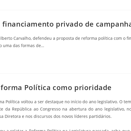
do financiamento privado de campanh
ilberto Carvalho, defendeu a proposta de reforma política com o fi
mo uma das formas de…
eforma Política como prioridade
olítica voltou a ser destaque no início do ano legislativo. O te
te da República ao Congresso na abertura do ano legislativo, n
Diretora e nos discursos dos novos líderes partidários.
u a relatar a Reforma Política na Legislatura passada, acha que