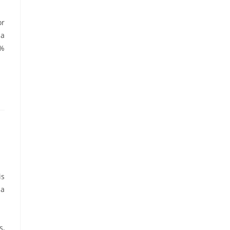
or
da
2%
is
na
s,