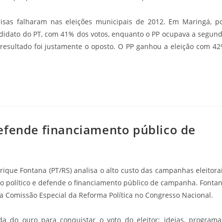
isas falharam nas eleições municipais de 2012. Em Maringá, p
ndidato do PT, com 41% dos votos, enquanto o PP ocupava a segun
resultado foi justamente o oposto. O PP ganhou a eleição com 4
efende financiamento público de
ique Fontana (PT/RS) analisa o alto custo das campanhas eleitora
sso político e defende o financiamento público de campanha. Fonta
 na Comissão Especial da Reforma Política no Congresso Nacional.
 do ouro para conquistar o voto do eleitor: ideias, programa