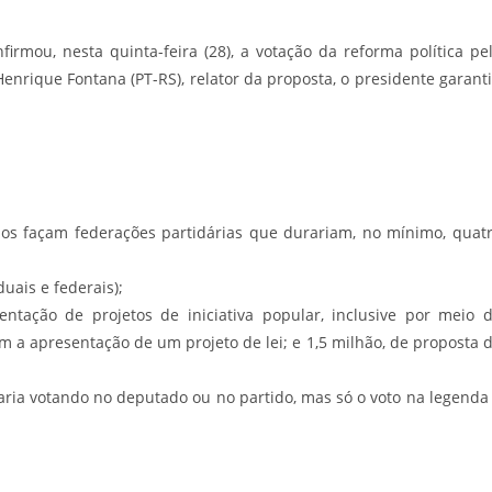
rmou, nesta quinta-feira (28), a votação da reforma política pe
enrique Fontana (PT-RS), relator da proposta, o presidente garant
dos façam federações partidárias que durariam, no mínimo, quat
uais e federais);
ntação de projetos de iniciativa popular, inclusive por meio 
am a apresentação de um projeto de lei; e 1,5 milhão, de proposta 
nuaria votando no deputado ou no partido, mas só o voto na legenda