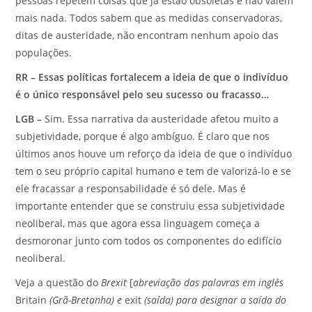
pessoas repetem coisas que já estão obsoletas e não valem
mais nada. Todos sabem que as medidas conservadoras,
ditas de austeridade, não encontram nenhum apoio das
populações.
RR – Essas políticas fortalecem a ideia de que o indivíduo
é o único responsável pelo seu sucesso ou fracasso…
LGB –
Sim. Essa narrativa da austeridade afetou muito a
subjetividade, porque é algo ambíguo. É claro que nos
últimos anos houve um reforço da ideia de que o indivíduo
tem o seu próprio capital humano e tem de valorizá-lo e se
ele fracassar a responsabilidade é só dele. Mas é
importante entender que se construiu essa subjetividade
neoliberal, mas que agora essa linguagem começa a
desmoronar junto com todos os componentes do edifício
neoliberal.
Veja a questão do
Brexit
[
abreviação das palavras em inglês
Britain
(Grã-Bretanha) e
exit
(saída) para designar a saída do