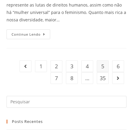
represente as lutas de direitos humanos, assim como não
há “mulher universal” para o feminismo. Quanto mais rica a
nossa diversidade, maior…
Continue Lendo
1
2
3
4
5
6
7
8
…
35
Posts Recentes