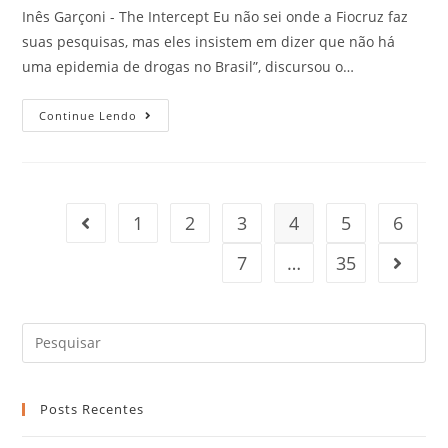
Inês Garçoni - The Intercept Eu não sei onde a Fiocruz faz
suas pesquisas, mas eles insistem em dizer que não há
uma epidemia de drogas no Brasil”, discursou o…
Continue Lendo
1
2
3
4
5
6
7
…
35
Posts Recentes