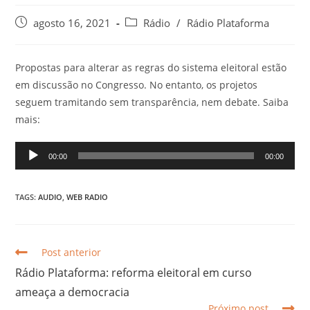
agosto 16, 2021
Rádio
/
Rádio Plataforma
Propostas para alterar as regras do sistema eleitoral estão
em discussão no Congresso. No entanto, os projetos
seguem tramitando sem transparência, nem debate. Saiba
mais:
Tocador
00:00
00:00
de
áudio
TAGS:
AUDIO
,
WEB RADIO
Post anterior
Rádio Plataforma: reforma eleitoral em curso
ameaça a democracia
Próximo post