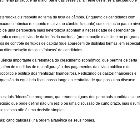
timento privado, e na maior parte das vezes vai à frente deste, se antecipando e
heterodoxa diz respeito ao tema da taxa de câmbio. Enquanto os candidatos com
acroeconômico (e o ponto relativo ao câmbio flutuante) como solução para o níve
ro de uma perspectiva mais heterodoxa apontam a necessidade de gerenciar de
nta a competitividade da indústria nacional (preocupação mais forte no program
 de controle de fluxos de capital (que aparecem de distintas formas, em especial
 diferenciação dos dois “blocos” de candidatos.
equência importante da retomada do crescimento econômico, que permite de certa
, além de medidas de reconfiguração dos pagamentos da dívida pública e de
pólico e político dos “rentistas” financeiros). Reduzindo os gastos financeiros e
uestão do equilíbrio fiscal passa longe da centralidade que possui no discurso
sses dois “blocos” de programas, que reúnem alguns dos principais candidatos que
ecisão que pode definir não um estilo ou uma discussão de curto prazo, mas o ru
isso mesmo não é uma decisão simples.
as) candidatos(as), na ordem alfabética de seus nomes.