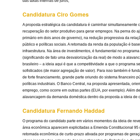
das taxas internas de juros,
Candidatura Ciro Gomes
A proposta estratégica da candidatura é caminhar simultaneamente
recuperação do setor produtivo para gerar empregos. Na perna do ajus
primário em dois anos de governo), na redução progressiva da relaçã
público e políticas sociais. A retomada da renda da população é 
infraestrutura. Na área de investimentos, é fundamental no program
(significando de fato uma desvalorização da real) de modo a alavanca
brasileiro – a ideia aqui é que a competitividade a que o programa
sofisticados (de maior agregação de valor). Para isso também é fund
de forte financiamento, grande parte oriundo do sistema financeiro p
políticas industriais. O Banco Central, na proposta apresentada, or
emprego, como ocorre em outras partes (EUA, por exemplo). Além d
alavancagem da demanda doméstica dentro da proposta a ideia de c
Candidatura Fernando Haddad
O programa do candidato parte em vários momentos da ideia de rever
área econômica aparecem explicitadas a Emenda Constitucional 95 (d
retomada econômica de curto-prazo ativada por programas de geraçã