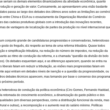
que seriam os demais elementos dinamizadores da atividade econômica, quanto
produção e geração de valor. Curiosamente, ao apresentarem uma visão bastante
didatos passa ao largo dos debates dos últimos anos sobre as limitações ao comérc
tensão entre China e EUA ou o esvaziamento da Organização Mundial do Comércio
es das cadeias produtivas globais com a introdução das inovações recentes,
mas de vantagens de localização de partes da produção no nível internacional qu
um conjunto grande de candidaturas progressistas e conservadoras, heterodoxas
 gosto do freguês, diz respeito ao tema de uma reforma tributária. Quase todos
ção e simplificação tributária, na redução do número de impostos, na redução da
uanto ao ritmo de condução da reforma, e a chamada “questão da divisão do bolo
ípios). Os debates esquentam aqui, e as diferenças aparecem, quando se entra na
 liberais falam em reduzir a tributação, as visões mais progressistas falam em
e aqui entram em debates níveis de isenção e a questão da progressividade, ou
 Outros debates técnicos aparecem, mas tomando por base o consenso dos program
o próximo período.
iva heterodoxa de condução da política econômica (Ciro Gomes, Fernando Haddad,
ela retomada do crescimento econômico, a dinamização do gasto público e dos
igualdades (em diversas perspectivas, como a distribuição funcional da renda, mas
rural e outras), a recomposição e o aumento real do salário mínimo. Políticas