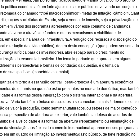
Henrique Meirelles, Jair Bolsonaro, João Amoedo e Marina Silva, como o próprio
da política econômica é um forte ajuste do setor público, envolvendo um conjunto
 a retomada do chamado “tripé macroeconômico” (metas de inflação, câmbio flutuan
articipações societárias do Estado, seja a venda de imóveis, seja a privatização de
recem em vários dos programas apresentados por esse conjunto de candidatos.
ndo alavancar através de fundos e outros mecanismos a viabilidade de
s, em especial na área de infraestrutura. A redução dos recursos à disposição do
scal e redução da dívida pública), dentro desta concepção (que podem ser somad
gurança jurídica para os investidores), abre espaço para o crescimento do
inamização da economia brasileira. Um tema importante que aparece em alguns
iferentes perspectivas e formas de condução da questão, é o tema da
de suas políticas (monetária e cambial).
ganiza em torno a essa visão central liberal-ortodoxa é um abertura econômica,
ementos de dinamismo que não estão presentes no mercado doméstico, mas tamb
idade e as formas dessa integração com o sistema internacional e da abertura
ctiva. Varia também a ênfase dos setores a se conectarem mais fortemente com o
ção de valor à produção, como semimanufaturados, ou setores de maior conteúdo
 dessa perspectiva de abertura ao exterior, vale também a defesa de acordos de
ou ambos) e a velocidade e as formas da abertura (rebaixamento ou eliminação de
aminho da vinculação aos fluxos do comércio internacional aparece nesses programas
em um quadro de limitação ao investimento/gasto público, de forte redução no