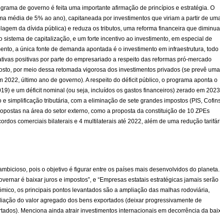
ama de governo é feita uma importante afirmação de princípios e estratégia. O
ma média de 5% ao ano), capitaneada por investimentos que viriam a partir de um
olagem da dívida pública) e reduza os tributos, uma reforma financeira que diminua
o sistema de capitalização, e um forte incentivo ao investimento, em especial de
ento, a única fonte de demanda apontada é o investimento em infraestrutura, todo
tivas positivas por parte do empresariado a respeito das reformas pró-mercado
osto, por meio dessa retomada vigorosa dos investimentos privados (se prevê uma
2022, último ano de governo). A respeito do déficit público, o programa aponta o
019) e um déficit nominal (ou seja, incluídos os gastos financeiros) zerado em 2023
 simplificação tributária, com a eliminação de sete grandes impostos (PIS, Cofins
ropostas na área do setor externo, como a proposta da constituição de 10 ZPEs
dos comerciais bilaterais e 4 multilaterais até 2022, além de uma redução tarifár
bicioso, pois o objetivo é figurar entre os países mais desenvolvidos do planeta.
ernar é baixar juros e impostos”, e “Empresas estatais estratégicas jamais serão
mico, os principais pontos levantados são a ampliação das malhas rodoviária,
mpliação do valor agregado dos bens exportados (deixar progressivamente de
tados). Menciona ainda atrair investimentos internacionais em decorrência da bai