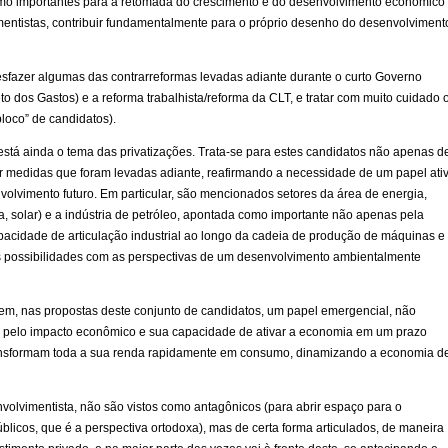
como importantes para a retomada do crescimento e do desenvolvimento econômico
ntistas, contribuir fundamentalmente para o próprio desenho do desenvolviment
sfazer algumas das contrarreformas levadas adiante durante o curto Governo
o dos Gastos) e a reforma trabalhista/reforma da CLT, e tratar com muito cuidado 
loco” de candidatos).
stá ainda o tema das privatizações. Trata-se para estes candidatos não apenas d
 medidas que foram levadas adiante, reafirmando a necessidade de um papel ati
nvolvimento futuro. Em particular, são mencionados setores da área de energia,
a, solar) e a indústria de petróleo, apontada como importante não apenas pela
cidade de articulação industrial ao longo da cadeia de produção de máquinas e
s possibilidades com as perspectivas de um desenvolvimento ambientalmente
m, nas propostas deste conjunto de candidatos, um papel emergencial, não
o pelo impacto econômico e sua capacidade de ativar a economia em um prazo
transformam toda a sua renda rapidamente em consumo, dinamizando a economia d
nvolvimentista, não são vistos como antagônicos (para abrir espaço para o
úblicos, que é a perspectiva ortodoxa), mas de certa forma articulados, de maneira