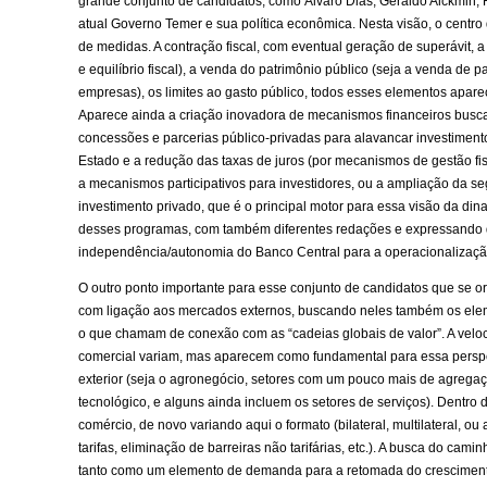
grande conjunto de candidatos, como Álvaro Dias, Geraldo Alckmin, 
atual Governo Temer e sua política econômica. Nesta visão, o centro 
de medidas. A contração fiscal, com eventual geração de superávit,
e equilíbrio fiscal), a venda do patrimônio público (seja a venda de p
empresas), os limites ao gasto público, todos esses elementos apa
Aparece ainda a criação inovadora de mecanismos financeiros busca
concessões e parcerias público-privadas para alavancar investimento
Estado e a redução das taxas de juros (por mecanismos de gestão fi
a mecanismos participativos para investidores, ou a ampliação da se
investimento privado, que é o principal motor para essa visão da d
desses programas, com também diferentes redações e expressando d
independência/autonomia do Banco Central para a operacionalização 
O outro ponto importante para esse conjunto de candidatos que se or
com ligação aos mercados externos, buscando neles também os el
o que chamam de conexão com as “cadeias globais de valor”. A veloc
comercial variam, mas aparecem como fundamental para essa perspe
exterior (seja o agronegócio, setores com um pouco mais de agrega
tecnológico, e alguns ainda incluem os setores de serviços). Dentro
comércio, de novo variando aqui o formato (bilateral, multilateral, 
tarifas, eliminação de barreiras não tarifárias, etc.). A busca do c
tanto como um elemento de demanda para a retomada do crescimento 