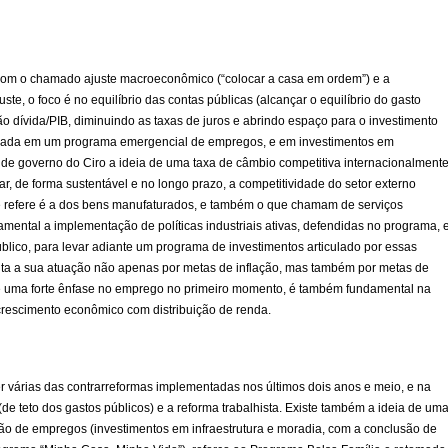
 com o chamado ajuste macroeconômico (“colocar a casa em ordem”) e a
te, o foco é no equilíbrio das contas públicas (alcançar o equilíbrio do gasto
o dívida/PIB, diminuindo as taxas de juros e abrindo espaço para o investimento
baseada em um programa emergencial de empregos, e em investimentos em
a de governo do Ciro a ideia de uma taxa de câmbio competitiva internacionalment
r, de forma sustentável e no longo prazo, a competitividade do setor externo
 se refere é a dos bens manufaturados, e também o que chamam de serviços
amental a implementação de políticas industriais ativas, defendidas no programa, 
úblico, para levar adiante um programa de investimentos articulado por essas
ienta a sua atuação não apenas por metas de inflação, mas também por metas de
e uma forte ênfase no emprego no primeiro momento, é também fundamental na
rescimento econômico com distribuição de renda.
 várias das contrarreformas implementadas nos últimos dois anos e meio, e na
e teto dos gastos públicos) e a reforma trabalhista. Existe também a ideia de um
o de empregos (investimentos em infraestrutura e moradia, com a conclusão de