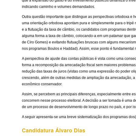
que a expansão do gasto e do investimento públicos dinamiza o inves
indicando caminho e volumes demandados.
Outra questão importante que distingue as perspectivas ortodoxa e 
uma orientação ortodoxa apontam pura e simplesmente para o tripé m
e a flutuação da taxa de câmbio, os candidatos com programas dent
alguma forma a taxa de câmbio, colocando-a em um patamar que gara
de Ciro Gomes) e evitando flutuações bruscas com alguns mecanismos
nos programas Boulos e Haddad). Assim, esse ponto é fundamental na
A perspectiva de ajuste das contas públicas é vista como uma cons
forma a recomposição da arrecadação fiscal sem maiores problemas
redução das taxas de juros (vistas como uma expressão do poder oligo
crescendo, além de outras medidas de ampliação da arrecadação, a q
econômico conservador.
Assim, se percebem as principais diferenças, especialmente entre e
concorrem nesse processo eleitoral. A decisão a ser tomada é uma d
de um processo de desenvolvimento de longo prazo no país, e por 
A seguir apresenta-se uma breve sistematização dos programas dos(
Candidatura Álvaro Dias