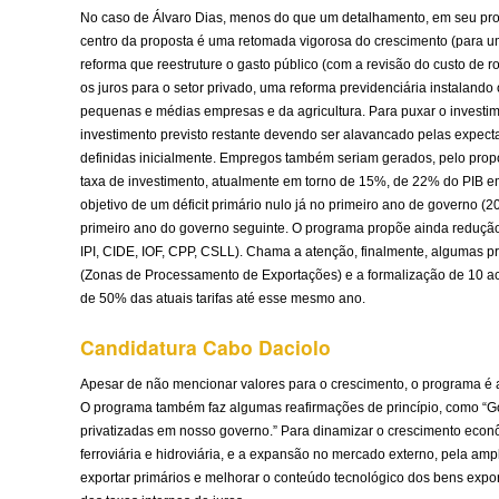
No caso de Álvaro Dias, menos do que um detalhamento, em seu progr
centro da proposta é uma retomada vigorosa do crescimento (para u
reforma que reestruture o gasto público (com a revisão do custo de r
os juros para o setor privado, uma reforma previdenciária instalando 
pequenas e médias empresas e da agricultura. Para puxar o investim
investimento previsto restante devendo ser alavancado pelas expecta
definidas inicialmente. Empregos também seriam gerados, pelo prop
taxa de investimento, atualmente em torno de 15%, de 22% do PIB em 
objetivo de um déficit primário nulo já no primeiro ano de governo (2
primeiro ano do governo seguinte. O programa propõe ainda redução e
IPI, CIDE, IOF, CPP, CSLL). Chama a atenção, finalmente, algumas p
(Zonas de Processamento de Exportações) e a formalização de 10 acor
de 50% das atuais tarifas até esse mesmo ano.
Candidatura Cabo Daciolo
Apesar de não mencionar valores para o crescimento, o programa é am
O programa também faz algumas reafirmações de princípio, como “Gov
privatizadas em nosso governo.” Para dinamizar o crescimento econô
ferroviária e hidroviária, e a expansão no mercado externo, pela a
exportar primários e melhorar o conteúdo tecnológico dos bens expor