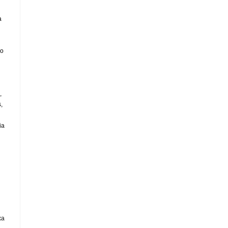
a
 o
,
,
ia
xa