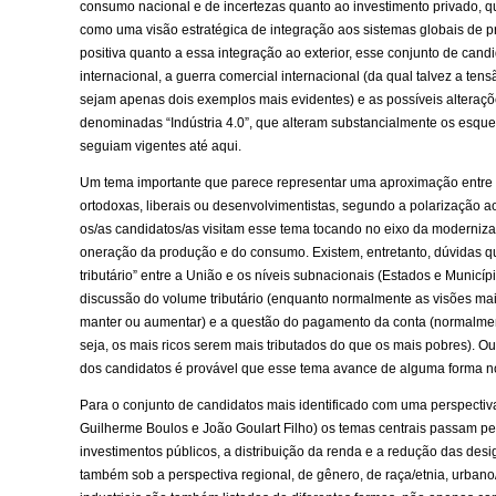
consumo nacional e de incertezas quanto ao investimento privado, 
como uma visão estratégica de integração aos sistemas globais de 
positiva quanto a essa integração ao exterior, esse conjunto de can
internacional, a guerra comercial internacional (da qual talvez a 
sejam apenas dois exemplos mais evidentes) e as possíveis alteraçõ
denominadas “Indústria 4.0”, que alteram substancialmente os esque
seguiam vigentes até aqui.
Um tema importante que parece representar uma aproximação entre 
ortodoxas, liberais ou desenvolvimentistas, segundo a polarização ao
os/as candidatos/as visitam esse tema tocando no eixo da moderniza
oneração da produção e do consumo. Existem, entretanto, dúvidas q
tributário” entre a União e os níveis subnacionais (Estados e Munic
discussão do volume tributário (enquanto normalmente as visões mais
manter ou aumentar) e a questão do pagamento da conta (normalment
seja, os mais ricos serem mais tributados do que os mais pobres).
dos candidatos é provável que esse tema avance de alguma forma n
Para o conjunto de candidatos mais identificado com uma perspect
Guilherme Boulos e João Goulart Filho) os temas centrais passam p
investimentos públicos, a distribuição da renda e a redução das des
também sob a perspectiva regional, de gênero, de raça/etnia, urbano/