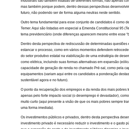
industriais são também listadas de diferentes formas, não apenas 
mas também porque podem, dentro dessas perspectivas desenvolvime
futuro, não podendo ser de forma alguma neutras neste sentido.
Outro tema fundamental para esse conjunto de candidatos é como de
Temer. Aqui são listadas em especial a Emenda Constitucional 95 (Tet
tema previdenciário (onde diferenças aparecem mesmo entre esse “b
Dentro desta perspectiva de rediscussão de determinadas questões e
estancar o processo, como em vários momentos defendem retroceder
do setor produtivo estatal na viabilização de uma estratégia de dese
como elétrica, incluindo suas formas alternativas em expansão (eólic
capacidade de geração de renda no chamado Pré-sal, como pela capa
equipamentos (variam aqui entre os candidatos a ponderação desta
sustentável agora e no futuro).
O ponto da recuperação dos empregos e da renda dos mais pobres te
apenas pelo forte impacto social (o desemprego é devastador), com
muito curto (aqui presente a visão de que os mais pobres sempre 
uma forma imediata).
Os investimentos públicos e privados, dentro desta perspectiva dese
investimento privado é necessário reduzir o investimento e o gasto p