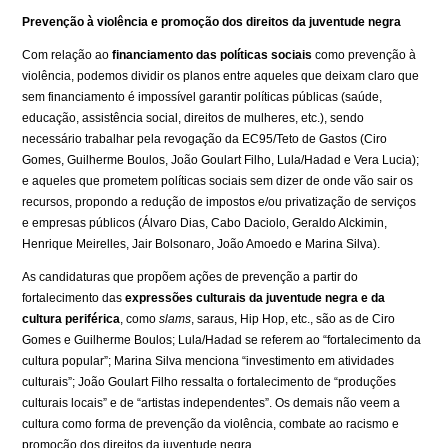
Prevenção à violência e promoção dos direitos da juventude negra
Com relação ao
financiamento das políticas sociais
como prevenção à
violência, podemos dividir os planos entre aqueles que deixam claro que
sem financiamento é impossível garantir políticas públicas (saúde,
educação, assistência social, direitos de mulheres, etc.), sendo
necessário trabalhar pela revogação da EC95/Teto de Gastos (Ciro
Gomes, Guilherme Boulos, João Goulart Filho, Lula/Hadad e Vera Lucia);
e aqueles que prometem políticas sociais sem dizer de onde vão sair os
recursos, propondo a redução de impostos e/ou privatização de serviços
e empresas públicos (Álvaro Dias, Cabo Daciolo, Geraldo Alckimin,
Henrique Meirelles, Jair Bolsonaro, João Amoedo e Marina Silva).
As candidaturas que propõem ações de prevenção a partir do
fortalecimento das
expressões culturais da juventude negra e da
cultura periférica
, como
slams
, saraus, Hip Hop, etc., são as de Ciro
Gomes e Guilherme Boulos; Lula/Hadad se referem ao “fortalecimento da
cultura popular”; Marina Silva menciona “investimento em atividades
culturais”; João Goulart Filho ressalta o fortalecimento de “produções
culturais locais” e de “artistas independentes”. Os demais não veem a
cultura como forma de prevenção da violência, combate ao racismo e
promoção dos direitos da juventude negra.