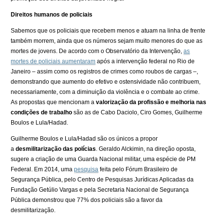
Direitos humanos de policiais
Sabemos que os policiais que recebem menos e atuam na linha de frente
também morrem, ainda que os números sejam muito menores do que as
mortes de jovens. De acordo com o Observatório da Intervenção,
as
mortes de policiais aumentaram
após a intervenção federal no Rio de
Janeiro – assim como os registros de crimes como roubos de cargas –,
demonstrando que aumento do efetivo e ostensividade não contribuem,
necessariamente, com a diminuição da violência e o combate ao crime.
As propostas que mencionam a
valorização da profissão e melhoria nas
condições de trabalho
são as de Cabo Daciolo, Ciro Gomes, Guilherme
Boulos e Lula/Hadad.
Guilherme Boulos e Lula/Hadad são os únicos a propor
a
desmilitarização das polícias
. Geraldo Alckimin, na direção oposta,
sugere a criação de uma Guarda Nacional militar, uma espécie de PM
Federal. Em 2014, uma
pesquisa
feita pelo Fórum Brasileiro de
Segurança Pública, pelo Centro de Pesquisas Jurídicas Aplicadas da
Fundação Getúlio Vargas e pela Secretaria Nacional de Segurança
Pública demonstrou que 77% dos policiais são a favor da
desmilitarização.