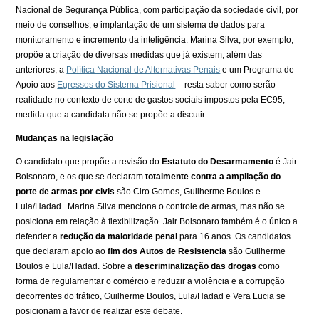
Nacional de Segurança Pública, com participação da sociedade civil, por
meio de conselhos, e implantação de um sistema de dados para
monitoramento e incremento da inteligência. Marina Silva, por exemplo,
propõe a criação de diversas medidas que já existem, além das
anteriores, a
Política Nacional de Alternativas Penais
e um Programa de
Apoio aos
Egressos do Sistema Prisional
– resta saber como serão
realidade no contexto de corte de gastos sociais impostos pela EC95,
medida que a candidata não se propõe a discutir.
Mudanças na legislação
O candidato que propõe a revisão do
Estatuto do Desarmamento
é Jair
Bolsonaro, e os que se declaram
totalmente contra a ampliação do
porte de armas por civis
são Ciro Gomes, Guilherme Boulos e
Lula/Hadad. Marina Silva menciona o controle de armas, mas não se
posiciona em relação à flexibilização. Jair Bolsonaro também é o único a
defender a
redução da maioridade penal
para 16 anos. Os candidatos
que declaram apoio ao
fim dos Autos de Resistencia
são Guilherme
Boulos e Lula/Hadad. Sobre a
descriminalização das drogas
como
forma de regulamentar o comércio e reduzir a violência e a corrupção
decorrentes do tráfico, Guilherme Boulos, Lula/Hadad e Vera Lucia se
posicionam a favor de realizar este debate.