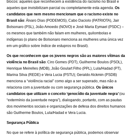
blocos: aqueles que reconhecem a existência do racismo no Brasil e
aqueles que invisibilizam parcial ou completamente esta agenda.
Os
candidatos que nem mesmo mencionam que o racismo existe no
Brasil
são
: Álvaro Dias (PODEMOS), Cabo Daciolo (PATRIOTA), Jair
Bolsonaro (PSL), João Amoedo (NOVO) e José Maria Eymael (PSDC) –
os mesmos que também não falam em mulheres, quilombolas e
indígenas (o plano de Bolsonaro menciona as mulheres uma única vez
em um gráfico sobre índice de estupros no Brasil).
Os que reconhecem que os jovens negros são as maiores vítimas da
violência no Brasil são
: Ciro Gomes (PDT), Guilherme Boulos (PSOL),
Henrique Meirelles (MDB), João Goulart Filho (PPL), Lula/Hadad (PT),
Marina Silva (REDE) e Vera Lucia (PSTU); Geraldo Alckmin (PSDB)
menciona a “violência racial” como algo a ser superado, mas não a
relaciona com a juventude ou com segurança pública.
Os únicos
candidatos que utilizam o conceito ‘genocídio da juventude negra’
(ou
“extermínio da juventude negra”), dialogando, portanto, com as pautas
dos movimentos sociais e organizações de defesa dos direitos humanos
são Guilherme Boulos, Lula/Hadad e Vera Lucia.
Segurança Pública
No que se refere à política de segurança pública, podemos observar