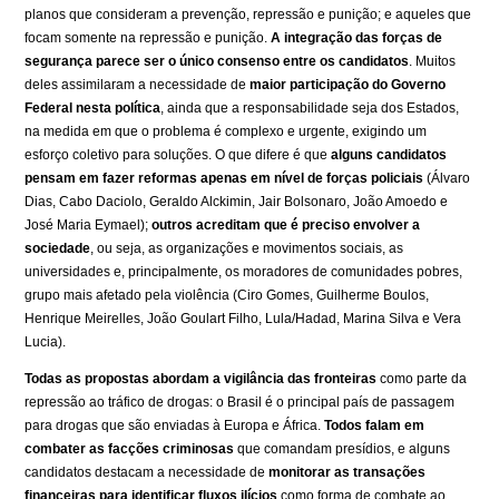
planos que consideram a prevenção, repressão e punição; e aqueles que
focam somente na repressão e punição.
A integração das forças de
segurança parece ser o único consenso entre os candidatos
. Muitos
deles assimilaram a necessidade de
maior participação do Governo
Federal nesta política
, ainda que a responsabilidade seja dos Estados,
na medida em que o problema é complexo e urgente, exigindo um
esforço coletivo para soluções. O que difere é que
alguns candidatos
pensam em fazer reformas apenas em nível de forças policiais
(Álvaro
Dias, Cabo Daciolo, Geraldo Alckimin, Jair Bolsonaro, João Amoedo e
José Maria Eymael);
outros acreditam que é preciso envolver a
sociedade
, ou seja, as organizações e movimentos sociais, as
universidades e, principalmente, os moradores de comunidades pobres,
grupo mais afetado pela violência (Ciro Gomes, Guilherme Boulos,
Henrique Meirelles, João Goulart Filho, Lula/Hadad, Marina Silva e Vera
Lucia).
Todas as propostas abordam a vigilância das fronteiras
como parte da
repressão ao tráfico de drogas: o Brasil é o principal país de passagem
para drogas que são enviadas à Europa e África.
Todos falam em
combater as facções criminosas
que comandam presídios, e alguns
candidatos destacam a necessidade de
monitorar as transações
financeiras para identificar fluxos ilícios
como forma de combate ao