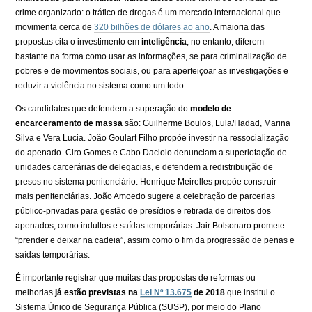
crime organizado: o tráfico de drogas é um mercado internacional que
movimenta cerca de
320 bilhões de dólares ao ano
. A maioria das
propostas cita o investimento em
inteligência
, no entanto, diferem
bastante na forma como usar as informações, se para criminalização de
pobres e de movimentos sociais, ou para aperfeiçoar as investigações e
reduzir a violência no sistema como um todo.
Os candidatos que defendem a superação do
modelo de
encarceramento de massa
são:
Guilherme Boulos, Lula/Hadad, Marina
Silva e Vera Lucia. João Goulart Filho propõe investir na ressocialização
do apenado. Ciro Gomes e Cabo Daciolo denunciam a superlotação de
unidades carcerárias de delegacias, e defendem a redistribuição de
presos no sistema penitenciário. Henrique Meirelles propõe construir
mais penitenciárias. João Amoedo sugere a celebração de parcerias
público-privadas para gestão de presídios e retirada de direitos dos
apenados, como indultos e saídas temporárias. Jair Bolsonaro promete
“prender e deixar na cadeia”, assim como o fim da progressão de penas e
saídas temporárias.
É importante registrar que muitas das propostas de reformas ou
melhorias
já estão previstas na
Lei Nº 13.675
de 2018
que institui o
Sistema Único de Segurança Pública (SUSP), por meio do Plano