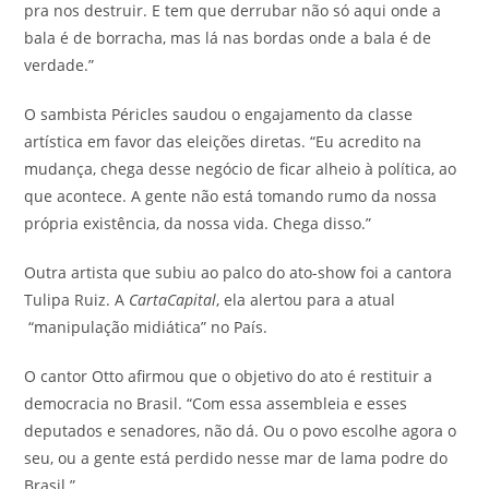
pra nos destruir. E tem que derrubar não só aqui onde a
bala é de borracha, mas lá nas bordas onde a bala é de
verdade.”
O sambista Péricles saudou o engajamento da classe
artística em favor das eleições diretas. “E
u acredito na
mudança, chega desse negócio de ficar alheio à política, ao
que acontece. A gente não está tomando rumo da nossa
própria existência, da nossa vida. Chega disso.”
Outra artista que subiu ao palco do ato-show foi a cantora
Tulipa Ruiz. A
CartaCapital
, ela alertou para a atual
“manipulação midiática” no País.
O cantor Otto afirmou que o objetivo do ato é restituir a
democracia no Brasil. “Com essa assembleia e esses
deputados e senadores, não dá. Ou o povo escolhe agora o
seu, ou a gente está perdido nesse mar de lama podre do
Brasil.”