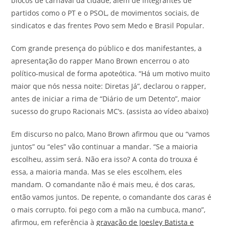
blocos de carnaval da cidade, além de integrantes de
partidos como o PT e o PSOL, de movimentos sociais, de
sindicatos e das frentes Povo sem Medo e Brasil Popular.
Com grande presença do público e dos manifestantes, a
apresentação do rapper Mano Brown encerrou o ato
político-musical de forma apoteótica. “Há um motivo muito
maior que nós nessa noite: Diretas Já”, declarou o rapper,
antes de iniciar a rima de “Diário de um Detento”, maior
sucesso do grupo Racionais MC’s. (assista ao vídeo abaixo)
Em discurso no palco, Mano Brown afirmou que ou “vamos
juntos” ou “eles” vão continuar a mandar. “Se a maioria
escolheu, assim será. Não era isso? A conta do trouxa é
essa, a maioria manda. Mas se eles escolhem, eles
mandam. O comandante não é mais meu, é dos caras,
então vamos juntos. De repente, o comandante dos caras é
o mais corrupto. foi pego com a mão na cumbuca, mano”,
afirmou, em referência à
gravação de Joesley Batista e