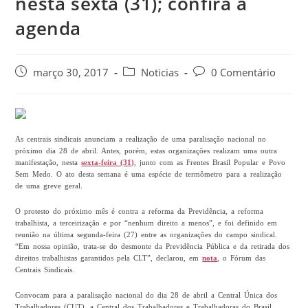
nesta sexta (31); confira a
agenda
março 30, 2017
Noticias
0 Comentário
As centrais sindicais anunciam a realização de uma paralisação nacional no
próximo dia 28 de abril. Antes, porém, estas organizações realizam uma outra
manifestação, nesta
sexta-feira (31)
, junto com as Frentes Brasil Popular e Povo
Sem Medo. O ato desta semana é uma espécie de termômetro para a realização
de uma greve geral.
O protesto do próximo mês é contra a reforma da Previdência, a reforma
trabalhista, a terceirização e por “nenhum direito a menos”, e foi definido em
reunião na última segunda-feira (27) entre as organizações do campo sindical.
“Em nossa opinião, trata-se do desmonte da Previdência Pública e da retirada dos
direitos trabalhistas garantidos pela CLT”, declarou, em
nota
, o Fórum das
Centrais Sindicais.
Convocam para a paralisação nacional do dia 28 de abril a Central Única dos
Trabalhadores (CUT), a Central dos Trabalhadores e Trabalhadoras do Brasil