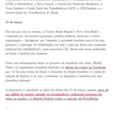
(CTB), a Intersindical, a Nova Central, a Central dos Sindicatos Brasileiros, a
Força Sindical, a União Geral dos Trabalhadores (UGT), a CSP-Conlutas e a
Central Geral dos Trabalhadores do Brasil.
31 de março
Em sintonia com as centrais, as Frentes Brasil Popular e Povo Sem Medo –
compostas por movimentos populares, partidos políticos, sindicatos e outras
organizações – divulgaram um “chamado à sociedade brasileira para ir às ruas,
promover e participar de mobilizações em todo o país em defesa das conquistas
históricas dos trabalhadores”, nesta sexta-feira (31). Ainda não foram publicados
os locais e horários dos protestos.
Como um enfrentamento direto ao governo do presidente não eleito, Michel
Temer, as organizações populares declaram, na
página do evento no Facebook
,
que “só há uma forma de brecar o desmonte do Estado brasileiro e a pauta de
retirada de direitos: ir às ruas e pressionar os deputados e senadores em seus
domicílios eleitorais”.
A expectativa é reproduzir as ações do último dia 15 de março, quando
cerca de
um milhão de pessoas, segundo os organizadores, realizaram protestos em
todos os estados e o Distrito Federal contra a reforma da Previdência.
—