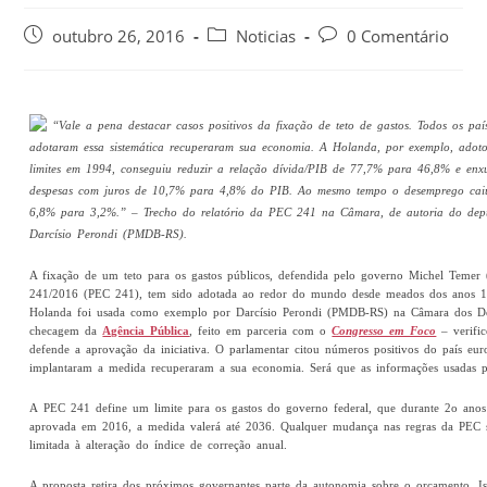
outubro 26, 2016
Noticias
0 Comentário
“Vale a pena destacar casos positivos da fixação de teto de gastos. Todos os paí
adotaram essa sistemática recuperaram sua economia. A Holanda, por exemplo, adot
limites em 1994, conseguiu reduzir a relação dívida/PIB de 77,7% para 46,8% e en
despesas com juros de 10,7% para 4,8% do PIB. Ao mesmo tempo o desemprego cai
6,8% para 3,2%.” – Trecho do relatório da PEC 241 na Câmara, de autoria do dep
Darcísio Perondi (PMDB-RS).
A fixação de um teto para os gastos públicos, defendida pelo governo Michel Teme
241/2016 (PEC 241), tem sido adotada ao redor do mundo desde meados dos anos 1990
Holanda foi usada como exemplo por Darcísio Perondi (PMDB-RS) na Câmara dos 
checagem da
Agência Pública
, feito em parceria com o
Congresso em Foco
– verific
defende a aprovação da iniciativa. O parlamentar citou números positivos do país eu
implantaram a medida recuperaram a sua economia. Será que as informações usadas po
A PEC 241 define um limite para os gastos do governo federal, que durante 2o anos s
aprovada em 2016, a medida valerá até 2036. Qualquer mudança nas regras da PEC só
limitada à alteração do índice de correção anual.
A proposta retira dos próximos governantes parte da autonomia sobre o orçamento. 