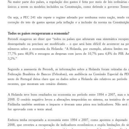
Na maior parte dos países, a regulação dos gastos é feita por meio de leis ordinária
únicos a terem os modelos incluídos na Constituição, como defende o governo Temer
Ou seja, a PEC 241 não repete o regime adotado por nenhuma outra nação, tendo com
correção do teto de gastos apenas pela inflação e a inclusão da norma na Constituição
Todos os países recuperaram a economia?
Perondi exagerou ao dizer que “todos os países que adotaram essa sistemática recupe
desrespeitado ou precisou ser modificado – o que será bem difícil de acontecer na pr
números sobre a economia da Holanda: “A Holanda, por exemplo, adotou limites em 1
77,7% para 46,8% e enxugou as despesas com juros de 10,7% para 4,8% do PIB. A
3,2%.”
Segundo a assessoria de Perondi, as informações sobre a Holanda foram retiradas da a
Federação Brasileira de Bancos (Febraban), em audiência na Comissão Especial da PE
texto de Portugal deixa claro que os dados sobre a Holanda são relativos ao perío
recentes, que mostram um cenário distinto.
A Holanda teve bons resultados na economia no período entre 1994 e 2007, mas o tet
2008. O cenário negativo levou a alterações temporárias no sistema, na tentativa de e
Finlândia também sentiram o impacto e tiveram uma piora nos indicadores. Não será p
for aprovada com o texto atual.
Embora tenha recuperado a economia entre 1994 e 2007, como apontou o deputado Pe
2008, que reverteu a recuperação de indicadores econômicos e expôs limitações do si