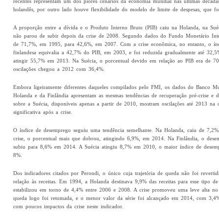
recentes representam um dos piores cenários da economia mundial nas últimas décadas
holandês, por outro lado houve flexibilidade do modelo de limite de despesas, que foi
A proporção entre a dívida e o Produto Interno Bruto (PIB) caiu na Holanda, na S
não parou de subir depois da crise de 2008. Segundo dados do Fundo Monetário Inte
de 71,7%, em 1995, para 42,6%, em 2007. Com a crise econômica, no entanto, o índ
finlandesa equivalia a 42,7% do PIB, em 2003, e foi reduzida gradualmente até 32,5
atingir 55,7% em 2013. Na Suécia, o porcentual devido em relação ao PIB era de 
oscilações chegou a 2012 com 36,4%.
Embora ligeiramente diferentes daqueles compilados pelo FMI, os dados do Banco Mund
Holanda e da Finlândia apresentam as mesmas tendências de recuperação pré-crise e 
sobre a Suécia, disponíveis apenas a partir de 2010, mostram oscilações até 2013 n
significativa após a crise.
O índice de desemprego seguiu uma tendência semelhante. Na Holanda, caiu de 7,2
crise, o porcentual mais que dobrou, atingindo 6,9%, em 2014. Na Finlândia, o des
subiu para 8,6% em 2014. A Suécia atingiu 8,7% em 2010, o maior índice de dese
8%.
Dos indicadores citados por Perondi, o único cuja trajetória de queda não foi rever
relação às receitas. Em 1994, a Holanda destinava 9,9% das receitas para esse tipo de
estabilizou em torno de 4,4% entre 2006 e 2008. A crise promoveu uma leve alta no
queda logo foi retomada, e o menor valor da série foi alcançado em 2014, com 3,4%.
com poucos impactos da crise neste indicador.