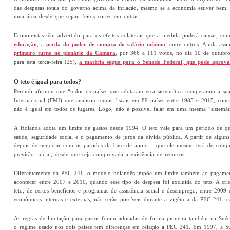
das despesas totais do governo acima da inflação, mesmo se a economia estiver bem.
uma área desde que sejam feitos cortes em outras.
Economistas têm advertido para os efeitos colaterais que a medida poderá causar, c
educação
, a
perda do poder de compra do salário mínimo
, entre outros. Ainda as
primeiro turno no plenário da Câmara
, por 366 a 111 votos, no dia 10 de outubro
para esta terça-feira (25),
a matéria segue para o Senado Federal, que pode aprov
O teto é igual para todos?
Perondi afirmou que “todos os países que adotaram essa sistemática recuperaram a 
Internacional (FMI) que analisou regras fiscais em 89 países entre 1985 e 2015, con
não é igual em todos os lugares. Logo, não é possível falar em uma mesma “sistemát
A Holanda adota um limite de gastos desde 1994. O teto vale para um período de qua
saúde, seguridade social e o pagamento de juros da dívida pública. A partir de algun
depois de negociar com os partidos da base de apoio – que ele mesmo terá de cumpr
previsão inicial, desde que seja comprovada a existência de recursos.
Diferentemente da PEC 241, o modelo holandês impõe um limite também ao pagamento
acontecer entre 2007 e 2010, quando esse tipo de despesa foi excluída do teto. A cr
teto, de certos benefícios e programas de assistência social e desemprego, entre 200
econômicas internas e externas, não serão possíveis durante a vigência da PEC 241, ca
As regras de limitação para gastos foram adotadas de forma pioneira também na Suéc
o regime usado nos dois países tem diferenças em relação à PEC 241. Em 1997, a Sué