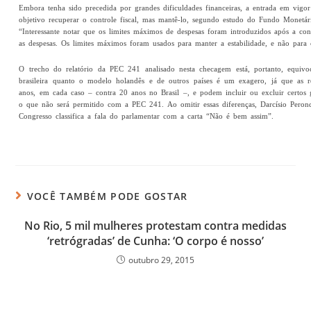
Embora tenha sido precedida por grandes dificuldades financeiras, a entrada em vigo
objetivo recuperar o controle fiscal, mas mantê-lo, segundo estudo do Fundo Monetá
“Interessante notar que os limites máximos de despesas foram introduzidos após a co
as despesas. Os limites máximos foram usados para manter a estabilidade, e não para cr
O trecho do relatório da PEC 241 analisado nesta checagem está, portanto, equivoc
brasileira quanto o modelo holandês e de outros países é um exagero, já que as r
anos, em cada caso – contra 20 anos no Brasil –, e podem incluir ou excluir certo
o que não será permitido com a PEC 241. Ao omitir essas diferenças, Darcísio Perondi
Congresso classifica a fala do parlamentar com a carta “Não é bem assim”.
VOCÊ TAMBÉM PODE GOSTAR
No Rio, 5 mil mulheres protestam contra medidas
‘retrógradas’ de Cunha: ‘O corpo é nosso’
outubro 29, 2015