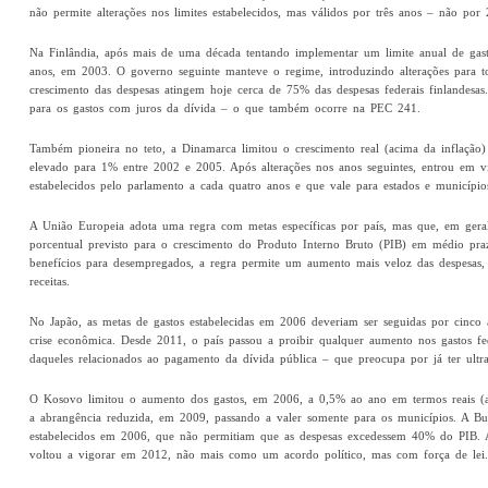
não permite alterações nos limites estabelecidos, mas válidos por três anos – não po
Na Finlândia, após mais de uma década tentando implementar um limite anual de gasto
anos, em 2003. O governo seguinte manteve o regime, introduzindo alterações para tor
crescimento das despesas atingem hoje cerca de 75% das despesas federais finlandes
para os gastos com juros da dívida – o que também ocorre na PEC 241.
Também pioneira no teto, a Dinamarca limitou o crescimento real (acima da inflação
elevado para 1% entre 2002 e 2005. Após alterações nos anos seguintes, entrou em v
estabelecidos pelo parlamento a cada quatro anos e que vale para estados e município
A União Europeia adota uma regra com metas específicas por país, mas que, em gera
porcentual previsto para o crescimento do Produto Interno Bruto (PIB) em médio pra
benefícios para desempregados, a regra permite um aumento mais veloz das despesa
receitas.
No Japão, as metas de gastos estabelecidas em 2006 deveriam ser seguidas por cinc
crise econômica. Desde 2011, o país passou a proibir qualquer aumento nos gastos f
daqueles relacionados ao pagamento da dívida pública – que preocupa por já ter ultr
O Kosovo limitou o aumento dos gastos, em 2006, a 0,5% ao ano em termos reais (a
a abrangência reduzida, em 2009, passando a valer somente para os municípios. A B
estabelecidos em 2006, que não permitiam que as despesas excedessem 40% do PIB. 
voltou a vigorar em 2012, não mais como um acordo político, mas com força de lei