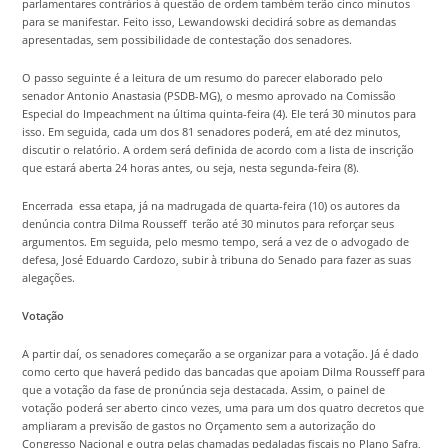
parlamentares contrários à questão de ordem também terão cinco minutos
para se manifestar. Feito isso, Lewandowski decidirá sobre as demandas
apresentadas, sem possibilidade de contestação dos senadores.
O passo seguinte é a leitura de um resumo do parecer elaborado pelo
senador Antonio Anastasia (PSDB-MG), o mesmo aprovado na Comissão
Especial do Impeachment na última quinta-feira (4). Ele terá 30 minutos para
isso. Em seguida, cada um dos 81 senadores poderá, em até dez minutos,
discutir o relatório. A ordem será definida de acordo com a lista de inscrição
que estará aberta 24 horas antes, ou seja, nesta segunda-feira (8).
Encerrada essa etapa, já na madrugada de quarta-feira (10) os autores da
denúncia contra Dilma Rousseff terão até 30 minutos para reforçar seus
argumentos. Em seguida, pelo mesmo tempo, será a vez de o advogado de
defesa, José Eduardo Cardozo, subir à tribuna do Senado para fazer as suas
alegações.
Votação
A partir daí, os senadores começarão a se organizar para a votação. Já é dado
como certo que haverá pedido das bancadas que apoiam Dilma Rousseff para
que a votação da fase de pronúncia seja destacada. Assim, o painel de
votação poderá ser aberto cinco vezes, uma para um dos quatro decretos que
ampliaram a previsão de gastos no Orçamento sem a autorização do
Congresso Nacional e outra pelas chamadas pedaladas fiscais no Plano Safra,