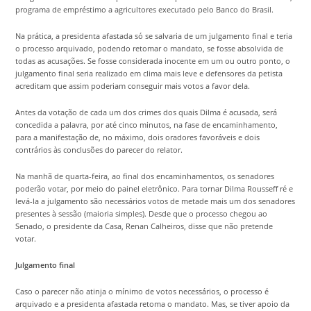
programa de empréstimo a agricultores executado pelo Banco do Brasil.
Na prática, a presidenta afastada só se salvaria de um julgamento final e teria
o processo arquivado, podendo retomar o mandato, se fosse absolvida de
todas as acusações. Se fosse considerada inocente em um ou outro ponto, o
julgamento final seria realizado em clima mais leve e defensores da petista
acreditam que assim poderiam conseguir mais votos a favor dela.
Antes da votação de cada um dos crimes dos quais Dilma é acusada, será
concedida a palavra, por até cinco minutos, na fase de encaminhamento,
para a manifestação de, no máximo, dois oradores favoráveis e dois
contrários às conclusões do parecer do relator.
Na manhã de quarta-feira, ao final dos encaminhamentos, os senadores
poderão votar, por meio do painel eletrônico. Para tornar Dilma Rousseff ré e
levá-la a julgamento são necessários votos de metade mais um dos senadores
presentes à sessão (maioria simples). Desde que o processo chegou ao
Senado, o presidente da Casa, Renan Calheiros, disse que não pretende
votar.
Julgamento final
Caso o parecer não atinja o mínimo de votos necessários, o processo é
arquivado e a presidenta afastada retoma o mandato. Mas, se tiver apoio da