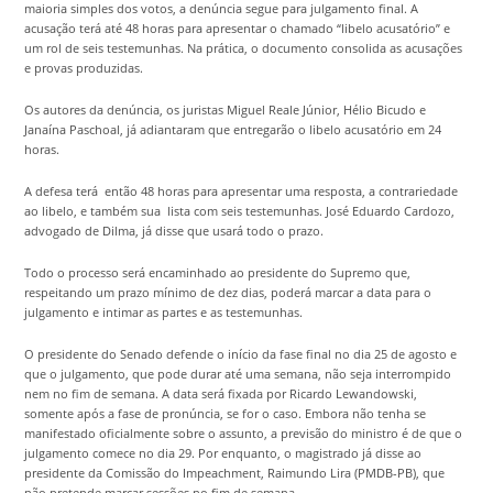
maioria simples dos votos, a denúncia segue para julgamento final. A
acusação terá até 48 horas para apresentar o chamado “libelo acusatório” e
um rol de seis testemunhas. Na prática, o documento consolida as acusações
e provas produzidas.
Os autores da denúncia, os juristas Miguel Reale Júnior, Hélio Bicudo e
Janaína Paschoal, já adiantaram que entregarão o libelo acusatório em 24
horas.
A defesa terá então 48 horas para apresentar uma resposta, a contrariedade
ao libelo, e também sua lista com seis testemunhas. José Eduardo Cardozo,
advogado de Dilma, já disse que usará todo o prazo.
Todo o processo será encaminhado ao presidente do Supremo que,
respeitando um prazo mínimo de dez dias, poderá marcar a data para o
julgamento e intimar as partes e as testemunhas.
O presidente do Senado defende o início da fase final no dia 25 de agosto e
que o julgamento, que pode durar até uma semana, não seja interrompido
nem no fim de semana. A data será fixada por Ricardo Lewandowski,
somente após a fase de pronúncia, se for o caso. Embora não tenha se
manifestado oficialmente sobre o assunto, a previsão do ministro é de que o
julgamento comece no dia 29. Por enquanto, o magistrado já disse ao
presidente da Comissão do Impeachment, Raimundo Lira (PMDB-PB), que
não pretende marcar sessões no fim de semana.