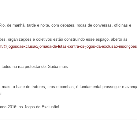
Rio, de manhã, tarde e noite, com debates, rodas de conversas, oficinas e
 organizações e coletivos estão construindo esse espaço, aberto às
m/@jogosdaexclusao/jornada-de-lutas-contra-os-jogos-da-exclusão-inscrições
 todos na rua protestando. Saiba mais
ais, a base de tratores, tiros e bombas, é fundamental prosseguir e avanç
l.
íada 2016: os Jogos da Exclusão!