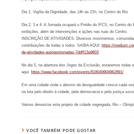
Dia 1:
Vigília da Dignidade, das 14h às 21h, no Centro do Rio
Dia 2, 3 e 4: A Jornada ocupará o Prédio do IFCS, no Centro do 
exibições, além de intervenções e ações nas ruas do Centro.
INSCRIÇÃO DE ATIVIDADES. Diversos movimentos, comunidades,
contribuições de todas e todos. SAIBA AQUI:
https://medium.co
de-atividades-autogestionadas-7ddff13a9803
No dia 5, na abertura dos Jogos da Exclusão, estaremos todas e
aqui:
https://www.facebook.com/events/818049904962891/
Em uma cidade onde o abismo da desigualdade cresce cada vez m
na luta pelo direito à cidade, pela democracia e pela justiça socia
Vamos denunciar este projeto de cidade segregada, Rio – Olimp
VOCÊ TAMBÉM PODE GOSTAR