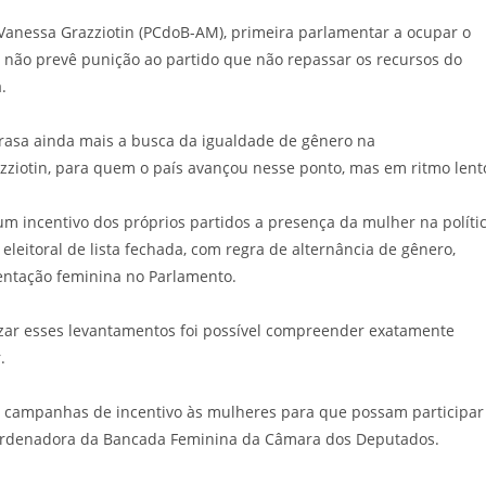
Vanessa Grazziotin (PCdoB-AM), primeira parlamentar a ocupar o
ei não prevê punição ao partido que não repassar os recursos do
.
trasa ainda mais a busca da igualdade de gênero na
azziotin, para quem o país avançou nesse ponto, mas em ritmo lent
incentivo dos próprios partidos a presença da mulher na políti
leitoral de lista fechada, com regra de alternância de gênero,
sentação feminina no Parlamento.
izar esses levantamentos foi possível compreender exatamente
.
zar campanhas de incentivo às mulheres para que possam participar
Coordenadora da Bancada Feminina da Câmara dos Deputados.