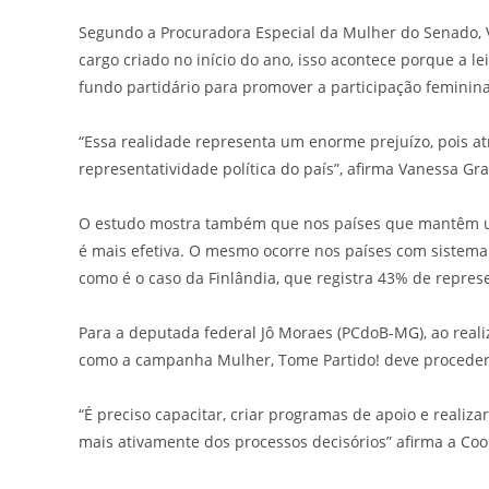
Segundo a Procuradora Especial da Mulher do Senado, 
cargo criado no início do ano, isso acontece porque a l
fundo partidário para promover a participação feminina
“Essa realidade representa um enorme prejuízo, pois a
representatividade política do país”, afirma Vanessa Gr
O estudo mostra também que nos países que mantêm um 
é mais efetiva. O mesmo ocorre nos países com sistema e
como é o caso da Finlândia, que registra 43% de repre
Para a deputada federal Jô Moraes (PCdoB-MG), ao real
como a campanha Mulher, Tome Partido! deve proceder
“É preciso capacitar, criar programas de apoio e reali
mais ativamente dos processos decisórios” afirma a 