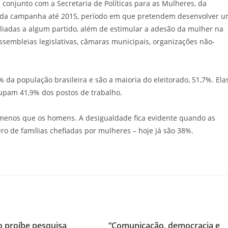
onjunto com a Secretaria de Políticas para as Mulheres, da
se da campanha até 2015, período em que pretendem desenvolver 
iliadas a algum partido, além de estimular a adesão da mulher na
assembleias legislativas, câmaras municipais, organizações não-
a população brasileira e são a maioria do eleitorado, 51,7%. Ela
upam 41,9% dos postos de trabalho.
a menos que os homens. A desigualdade fica evidente quando as
 de famílias chefiadas por mulheres – hoje já são 38%.
o proíbe pesquisa
“Comunicação, democracia e