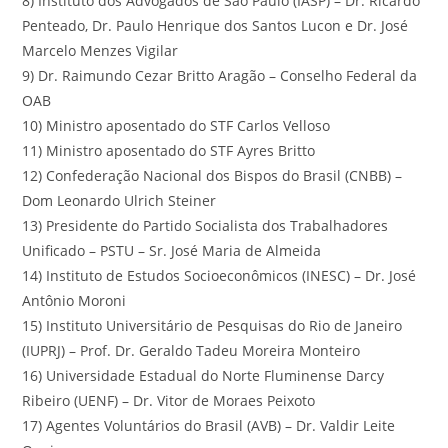
8) Instituto dos Advogados de São Paulo (IASP) – Dr. Ricardo
Penteado, Dr. Paulo Henrique dos Santos Lucon e Dr. José
Marcelo Menzes Vigilar
9) Dr. Raimundo Cezar Britto Aragão – Conselho Federal da
OAB
10) Ministro aposentado do STF Carlos Velloso
11) Ministro aposentado do STF Ayres Britto
12) Confederação Nacional dos Bispos do Brasil (CNBB) –
Dom Leonardo Ulrich Steiner
13) Presidente do Partido Socialista dos Trabalhadores
Unificado – PSTU – Sr. José Maria de Almeida
14) Instituto de Estudos Socioeconômicos (INESC) – Dr. José
Antônio Moroni
15) Instituto Universitário de Pesquisas do Rio de Janeiro
(IUPRJ) – Prof. Dr. Geraldo Tadeu Moreira Monteiro
16) Universidade Estadual do Norte Fluminense Darcy
Ribeiro (UENF) – Dr. Vitor de Moraes Peixoto
17) Agentes Voluntários do Brasil (AVB) – Dr. Valdir Leite