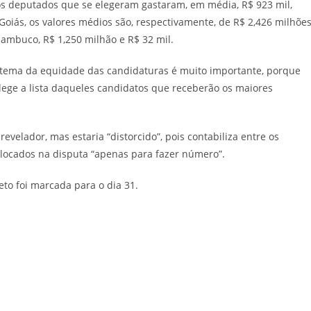
os deputados que se elegeram gastaram, em média, R$ 923 mil,
Goiás, os valores médios são, respectivamente, de R$ 2,426 milhõe
rnambuco, R$ 1,250 milhão e R$ 32 mil.
O tema da equidade das candidaturas é muito importante, porque
lege a lista daqueles candidatos que receberão os maiores
revelador, mas estaria “distorcido”, pois contabiliza entre os
locados na disputa “apenas para fazer número”.
eto foi marcada para o dia 31.