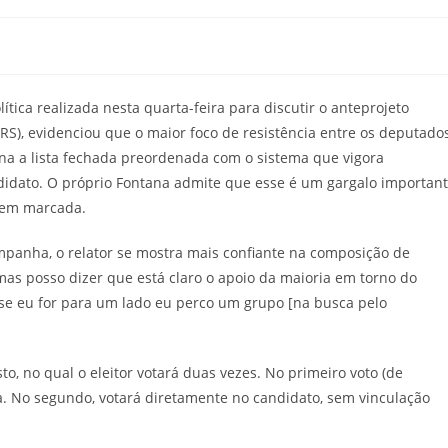
tica realizada nesta quarta-feira para discutir o anteprojeto
RS), evidenciou que o maior foco de resistência entre os deputado
ina a lista fechada preordenada com o sistema que vigora
didato. O próprio Fontana admite que esse é um gargalo importan
 bem marcada.
mpanha, o relator se mostra mais confiante na composição de
as posso dizer que está claro o apoio da maioria em torno do
, se eu for para um lado eu perco um grupo [na busca pelo
o, no qual o eleitor votará duas vezes. No primeiro voto (de
ia. No segundo, votará diretamente no candidato, sem vinculação