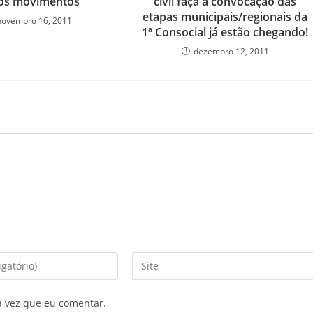
os movimentos
civil faça a convocação das
etapas municipais/regionais da
novembro 16, 2011
1ª Consocial já estão chegando!
dezembro 12, 2011
a vez que eu comentar.