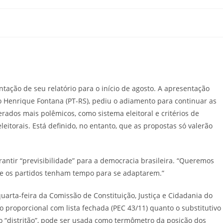
tação de seu relatório para o início de agosto. A apresentação
do Henrique Fontana (PT-RS), pediu o adiamento para continuar as
ados mais polêmicos, como sistema eleitoral e critérios de
eitorais. Está definido, no entanto, que as propostas só valerão
rantir “previsibilidade” para a democracia brasileira. “Queremos
ue os partidos tenham tempo para se adaptarem.”
rta-feira da Comissão de Constituição, Justiça e Cidadania do
o proporcional com lista fechada (PEC 43/11) quanto o substitutivo
o “distritão”, pode ser usada como termômetro da posição dos