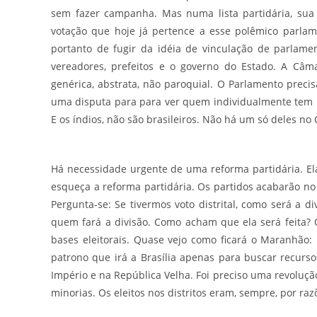
sem fazer campanha. Mas numa lista partidária, sua 
votação que hoje já pertence a esse polêmico parlam
portanto de fugir da idéia de vinculação de parlame
vereadores, prefeitos e o governo do Estado. A Câm
genérica, abstrata, não paroquial. O Parlamento preci
uma disputa para para ver quem individualmente tem 
E os índios, não são brasileiros. Não há um só deles no
Há necessidade urgente de uma reforma partidária. Ela
esqueça a reforma partidária. Os partidos acabarão no
Pergunta-se: Se tivermos voto distrital, como será a di
quem fará a divisão. Como acham que ela será feita? O
bases eleitorais. Quase vejo como ficará o Maranhão
patrono que irá a Brasília apenas para buscar recursos 
Império e na República Velha. Foi preciso uma revoluçã
minorias. Os eleitos nos distritos eram, sempre, por ra