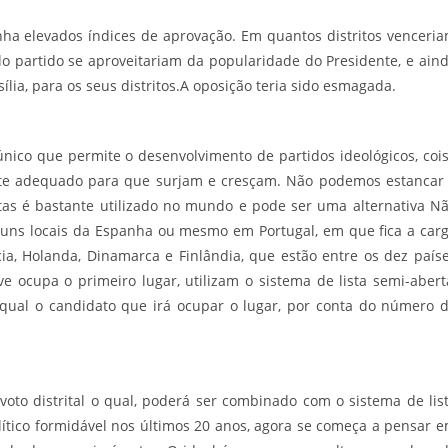
nha elevados índices de aprovação. Em quantos distritos venceri
o partido se aproveitariam da popularidade do Presidente, e ain
lia, para os seus distritos.A oposição teria sido esmagada.
 único que permite o desenvolvimento de partidos ideológicos, coi
ente adequado para que surjam e cresçam. Não podemos estancar
tas é bastante utilizado no mundo e pode ser uma alternativa N
guns locais da Espanha ou mesmo em Portugal, em que fica a car
ia, Holanda, Dinamarca e Finlândia, que estão entre os dez país
 ocupa o primeiro lugar, utilizam o sistema de lista semi-abert
qual o candidato que irá ocupar o lugar, por conta do número 
oto distrital o qual, poderá ser combinado com o sistema de lis
lítico formidável nos últimos 20 anos, agora se começa a pensar 