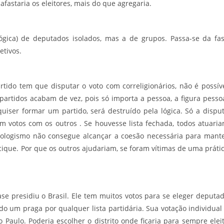
 afastaria os eleitores, mais do que agregaria.
 (lógica) de deputados isolados, mas a de grupos. Passa-se da fa
etivos.
ido tem que disputar o voto com correligionários, não é possív
s partidos acabam de vez, pois só importa a pessoa, a figura pesso
uiser formar um partido, será destruído pela lógica. Só a dispu
em votos com os outros . Se houvesse lista fechada, todos atuari
siologismo não consegue alcançar a coesão necessária para mant
ique. Por que os outros ajudariam, se foram vítimas de uma práti
e presidiu o Brasil. Ele tem muitos votos para se eleger deputa
ado um praga por qualquer lista partidária. Sua votação individual
ão Paulo. Poderia escolher o distrito onde ficaria para sempre elei