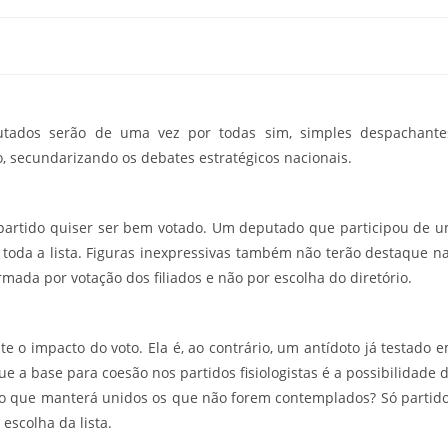
utados serão de uma vez por todas sim, simples despachante
o, secundarizando os debates estratégicos nacionais.
o partido quiser ser bem votado. Um deputado que participou de 
toda a lista. Figuras inexpressivas também não terão destaque n
 formada por votação dos filiados e não por escolha do diretório.
e o impacto do voto. Ela é, ao contrário, um antídoto já testado 
ue a base para coesão nos partidos fisiologistas é a possibilidade 
, o que manterá unidos os que não forem contemplados? Só partid
scolha da lista.