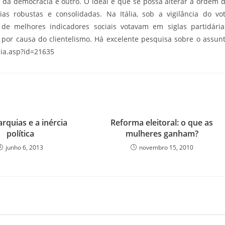
o da democracia é outro. O ideal é que se possa alterar a ordem 
s robustas e consolidadas. Na Itália, sob a vigilância do vo
de melhores indicadores sociais votavam em siglas partidária
or causa do clientelismo. Há excelente pesquisa sobre o assun
cia.asp?id=21635
arquias e a inércia
Reforma eleitoral: o que as
política
mulheres ganham?
junho 6, 2013
novembro 15, 2010