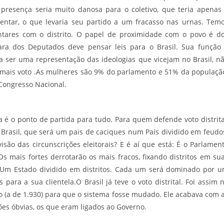
presença seria muito danosa para o coletivo, que teria apenas
entar, o que levaria seu partido a um fracasso nas urnas. Tem
ntares com o distrito. O papel de proximidade com o povo é d
ara dos Deputados deve pensar leis para o Brasil. Sua função
sa ser uma representação das ideologias que vicejam no Brasil, n
mais voto .As mulheres são 9% do parlamento e 51% da populaçã
 Congresso Nacional.
 é o ponto de partida para tudo. Para quem defende voto distrita
 Brasil, que será um pais de caciques num País dividido em feudo
visão das circunscrições eleitorais? E é aí que está: É o Parlamen
s mais fortes derrotarão os mais fracos, fixando distritos em su
: Um Estado dividido em distritos. Cada um será dominado por 
para a sua clientela.O Brasil já teve o voto distrital. Foi assim 
o (a de 1.930) para que o sistema fosse mudado. Ele acabava com 
zões óbvias, os que eram ligados ao Governo.